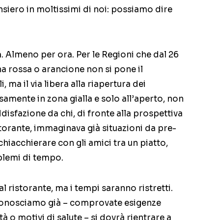
siero in moltissimi di noi: possiamo dire
a
. Almeno per ora. Per le Regioni che dal 26
a rossa o arancione non si pone il
 ma il via libera alla riapertura dei
samente in zona gialla e solo all’aperto, non
isfazione da chi, di fronte alla prospettiva
storante, immaginava già situazioni da pre-
iacchierare con gli amici tra un piatto,
blemi di tempo.
l ristorante, ma i tempi saranno ristretti.
e conosciamo già – comprovate esigenze
tà o motivi di salute – si dovrà rientrare a