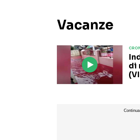
Vacanze
CRO
In
di
(V