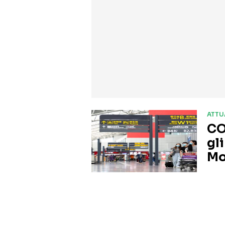
ATTU
CO
gli
Mo