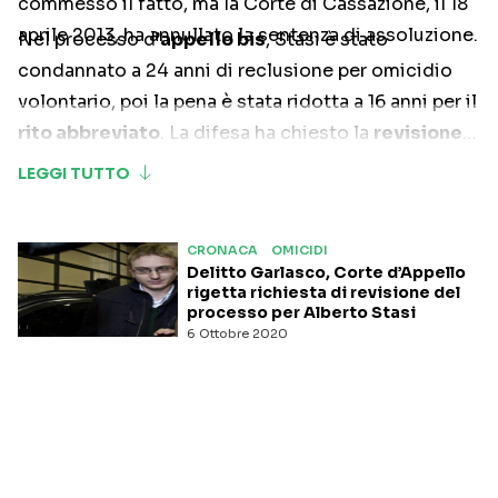
commesso il fatto, ma la Corte di Cassazione, il 18
aprile 2013, ha annullato la sentenza di assoluzione.
Nel processo d’
appello bis
, Stasi è stato
condannato a 24 anni di reclusione per omicidio
volontario, poi la pena è stata ridotta a 16 anni per il
rito abbreviato
. La difesa ha chiesto la
revisione
del processo che è stata però negata.
CRONACA
OMICIDI
Delitto Garlasco, Corte d’Appello
rigetta richiesta di revisione del
processo per Alberto Stasi
6 Ottobre 2020