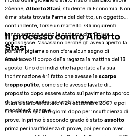
morte della giovane è stato il suo fidanzato allora
24enne,
Alberto Stasi
, studente di Economia. Non
è mai stata trovata l’arma del delitto, un oggetto
contundente, forse un martello. Gli inquirenti
hanno sempre avuto la certezza che Chiara
Il processo contro Alberto
conoscesse l’assassino perché gli aveva aperto la
Stasi
porta in pigiama e non c’era alcun segno di
Stasi trovò il corpo della ragazza la mattina del 13
effrazione.
agosto. Uno dei indizi che ha portato alla sua
incriminazione è il fatto che avesse le
scarpe
troppo pulite
, come se le avesse lavate di
proposito dopo essere stato sul pavimento sporco
di sangue e anche sui vestiti mancavano le
Stasi è stato arrestato il 24 settembre 2007 e poi
macchie di sangue.
scarcerato quattro giorni dopo per insufficienza di
prove. In primo è secondo grado è stato
assolto
prima per insufficienza di prove, poi per non aver