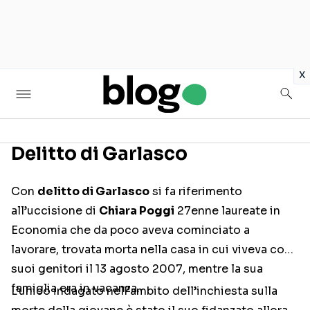
in
x
Delitto di Garlasco
Seguici sui social
Con
delitto di Garlasco
si fa riferimento
all’uccisione di
Chiara Poggi
27enne laureate in
Economia che da poco aveva cominciato a
lavorare, trovata morta nella casa in cui viveva con i
suoi genitori il 13 agosto 2007, mentre la sua
famiglia era in vacanza.
L’unico indagato nell’ambito dell’inchiesta sulla