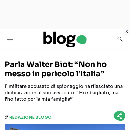
in
x
Parla Walter Biot: “Non ho
messo in pericolo l’Italia”
Seguici sui social
Il militare accusato di spionaggio ha rilasciato una
dichiarazione al suo avvocato: “Ho sbagliato, ma
l’ho fatto per la mia famiglia”
di
REDAZIONE BLOGO