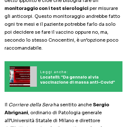
detto Ippolito e cioè che bisogna fare un
monitoraggio con i test sierologici
per misurare
gli anticorpi. Questo monitoraggio andrebbe fatto
ogni tre mesi e il paziente potrebbe farlo da solo
poi decidere se fare il vaccino oppure no, ma,
secondo lo stesso Cnocentini, è un’opzione poco
raccomandabile.
Leggi anche:
Locatelli: “Da gennaio al via
vaccinazione di massa anti-Covid”
Il
Corriere della Sera
ha sentito anche
Sergio
Abrignani
, ordinario di Patologia generale
all’Università Statale di Milano e direttore