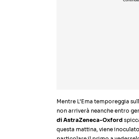
Mentre L’Ema temporeggia sull
non arriverà neanche entro gen
di AstraZeneca-Oxford
spicca
questa mattina, viene inoculato
particolare il primo a vedersel