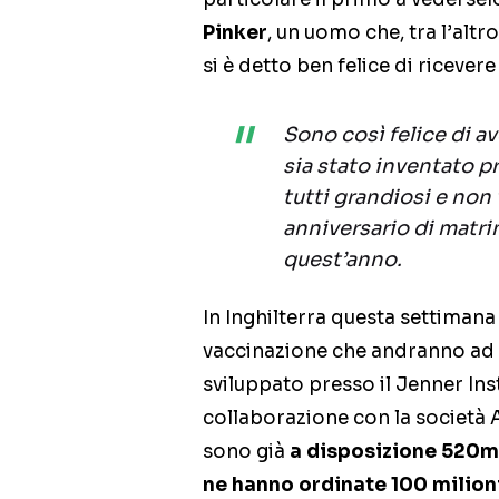
Pinker
, un uomo che, tra l’altr
si è detto ben felice di ricevere 
Sono così felice di a
sia stato inventato p
tutti grandiosi e non 
anniversario di matr
quest’anno.
In Inghilterra questa settimana
vaccinazione che andranno ad a
sviluppato presso il Jenner Inst
collaborazione con la società 
sono già
a disposizione 520mil
ne hanno ordinate 100 milion