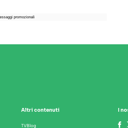
Altri contenuti
I no
TVBlog