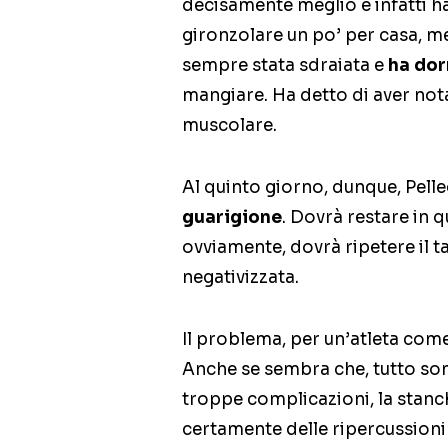
decisamente meglio e infatti ha 
gironzolare un po’ per casa, m
sempre stata sdraiata e
ha dor
mangiare. Ha detto di aver not
muscolare.
Al quinto giorno, dunque, Pell
guarigione
. Dovrà restare in q
ovviamente, dovrà ripetere il t
negativizzata.
Il problema, per un’atleta come
Anche se sembra che, tutto som
troppe complicazioni, la stanch
certamente delle ripercussioni 