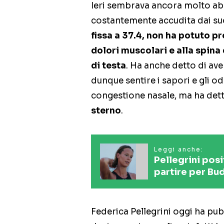
Ieri sembrava ancora molto abba
costantemente accudita dai suo
fissa a 37.4, non ha potuto pr
dolori muscolari e alla spina
di testa
. Ha anche detto di av
dunque sentire i sapori e gli o
congestione nasale, ma ha dett
sterno
.
Leggi anche:
Pellegrini pos
partire per Bu
Federica Pellegrini oggi ha pubb