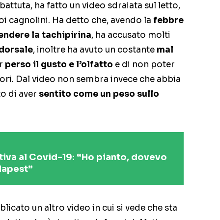
ttuta, ha fatto un video sdraiata sul letto,
i cagnolini. Ha detto che, avendo la
febbre
endere la tachipirina
, ha accusato molti
 dorsale
, inoltre ha avuto un costante
mal
er
perso il gusto e l’olfatto
e di non poter
dori. Dal video non sembra invece che abbia
o di aver
sentito come un peso sullo
itiva al Covid-19: “Ho pianto, dovevo
dapest”
licato un altro video in cui si vede che sta