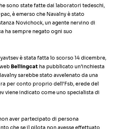
e sono state fatte dai laboratori tedeschi,
’Opac, è emerso che Navalny è stato
stanza Novichock, un agente nervino di
ca ha sempre negato ogni suo
yavtsev è stata fatta lo scorso 14 dicembre,
o web
Bellingcat
ha pubblicato un’inchiesta
 Navalny sarebbe stato avvelenato da una
ra per conto proprio dell’Fsb, erede del
ev viene indicato come uno specialista di
 non aver partecipato di persona
to che se il pilota non avesse effettuato