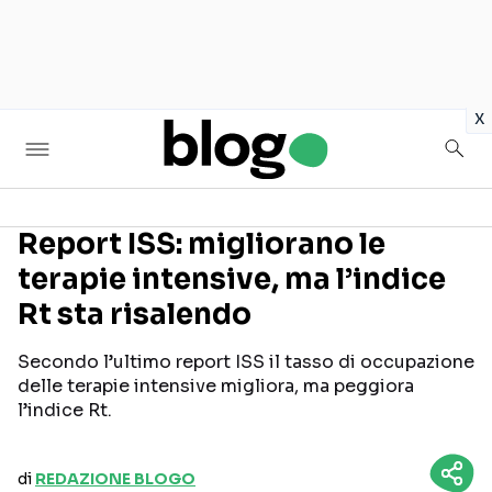
in
x
Report ISS: migliorano le
terapie intensive, ma l’indice
Seguici sui social
Rt sta risalendo
Secondo l’ultimo report ISS il tasso di occupazione
delle terapie intensive migliora, ma peggiora
l’indice Rt.
di
REDAZIONE BLOGO