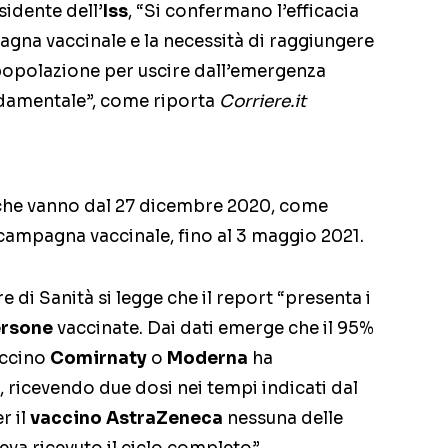
sidente dell’
Iss
, “Si confermano l’efficacia
agna vaccinale e la necessità di raggiungere
 popolazione per uscire dall’emergenza
damentale”, come riporta
Corriere.it
 che vanno dal 27 dicembre 2020, come
a campagna vaccinale, fino al 3 maggio 2021.
re di Sanità si legge che il report “presenta i
ersone
vaccinate. Dai dati emerge che il 95%
accino
Comirnaty
o
Moderna
ha
, ricevendo due dosi nei tempi indicati dal
r il
vaccino AstraZeneca
nessuna delle