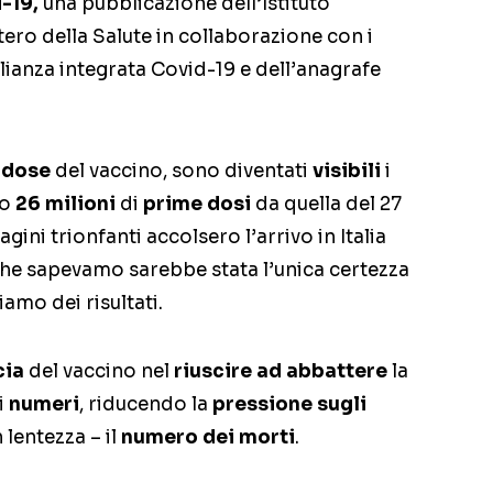
d-19,
una pubblicazione dell’Istituto
tero della Salute in collaborazione con i
glianza integrata Covid-19 e dell’anagrafe
 dose
del vaccino, sono diventati
visibili
i
po
26 milioni
di
prime dosi
da quella del 27
i trionfanti accolsero l’arrivo in Italia
che sapevamo sarebbe stata l’unica certezza
amo dei risultati.
cia
del vaccino nel
riuscire ad abbattere
la
i
numeri
, riducendo la
pressione sugli
 lentezza – il
numero dei morti
.