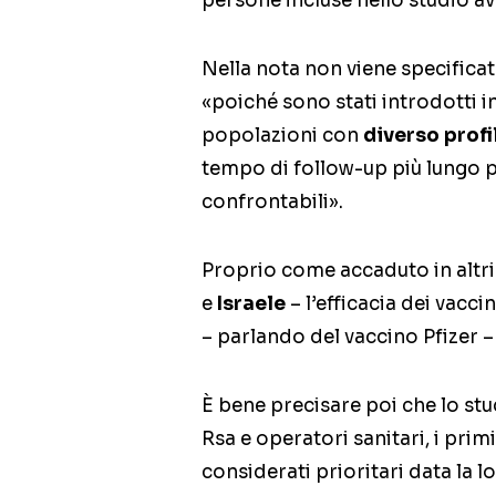
persone incluse nello studio av
Nella nota non viene specificata
«poiché sono stati introdotti i
popolazioni con
diverso profi
tempo di follow-up più lungo pe
confrontabili».
Proprio come accaduto in altri 
e
Israele
– l’efficacia dei vacci
– parlando del vaccino Pfizer –
È bene precisare poi che lo stu
Rsa e operatori sanitari, i prim
considerati prioritari data la l