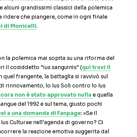
alcuni grandissimi classici della polemica
sia ridere che piangere, come in ogni finale
i di Monicelli
.
on la polemica mai sopita su una riforma del
ri il cosiddetto “ius sanguinis” (
qui trovi il
In quel frangente, la battaglia si ravvivò sul
i rinnovamento, lo Ius Soli contro lo Ius
cora non è stato approvato nulla
e quella
 sangue del 1992 e sul tema, giusto pochi
osì a una domanda di Fanpage
: »Se il
o Ius Culturae nell’agenda di governo? Ci
correre la reazione emotiva suggerita dal