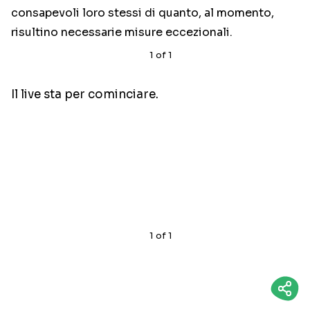
consapevoli loro stessi di quanto, al momento,
risultino necessarie misure eccezionali.
1
of
1
Il live sta per cominciare.
1
of
1