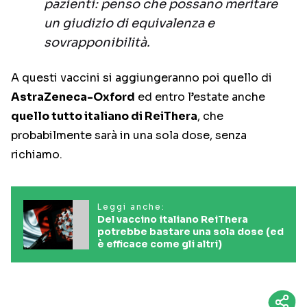
pazienti: penso che possano meritare
un giudizio di equivalenza e
sovrapponibilità.
A questi vaccini si aggiungeranno poi quello di
AstraZeneca-Oxford
ed entro l’estate anche
quello tutto italiano di ReiThera
, che
probabilmente sarà in una sola dose, senza
richiamo.
Leggi anche:
Del vaccino italiano ReiThera
potrebbe bastare una sola dose (ed
è efficace come gli altri)