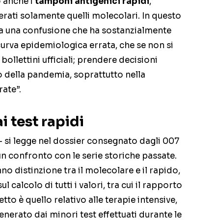
o anche i
tamponi antigenici rapidi
,
ati solamente quelli molecolari. In questo
ta una confusione che ha sostanzialmente
urva epidemiologica errata, che se non si
llettini ufficiali; prendere decisioni
 della pandemia, soprattutto nella
rate”.
i test rapidi
 – si legge nel dossier consegnato dagli 007
n confronto con le serie storiche passate.
no distinzione tra il molecolare e il rapido,
l calcolo di tutti i valori, tra cui il rapporto
tto è quello relativo alle terapie intensive,
nerato dai minori test effettuati durante le