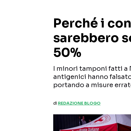
Perché i cont
sarebbero s
50%
I minori tamponi fatti a 
antigenici hanno falsato
portando a misure errat
di
REDAZIONE BLOGO