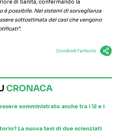
riore di Sanità, confermando la
 è possibile. Nei sistemi di sorveglianza
ssere sottostimata dei casi che vengono
ificati”
.
Condividi l'articolo
SU
CRONACA
 essere somministrato anche tra i 12 e i
orio? La nuova tesi di due scienziati