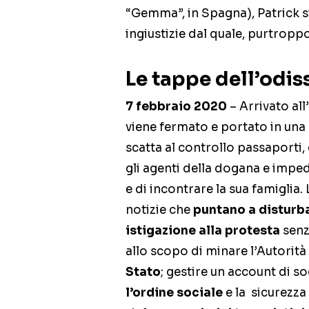
“Gemma”, in Spagna), Patrick si
ingiustizie dal quale, purtropp
Le tappe dell’odis
7 febbraio 2020
– Arrivato al
viene fermato e portato in una s
scatta al controllo passaporti,
gli agenti della dogana e imped
e di incontrare la sua famiglia.
notizie che
puntano a disturba
istigazione alla protesta
senz
allo scopo di minare l’Autorità 
Stato
; gestire un account di s
l’ordine sociale
e la sicurezza