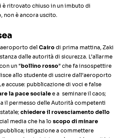
 è ritrovato chiuso in un imbuto di
o, non è ancora uscito.
sea
l’aeroporto del
Cairo
di prima mattina, Zaki
tanza dalle autorità di sicurezza. L’allarme
 con un “
bollino rosso
” che fa insospettire
isce allo studente di uscire dall’aeroporto
 Le accuse: pubblicazione di voci e false
re la pace sociale
e a seminare il caos;
a il permesso delle Autorità competenti
statale;
chiedere il rovesciamento dello
ocial media che ha lo
scopo di minare
 pubblica; istigazione a commettere