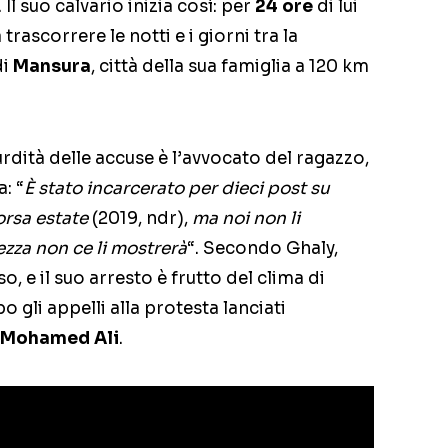
.. Il suo calvario inizia così: per
24 ore
di lui
a trascorrere le notti e i giorni tra la
di
Mansura
, città della sua famiglia a 120 km
urdità delle accuse è l’avvocato del ragazzo,
a: “
È stato incarcerato per dieci post su
orsa estate
(2019, ndr),
ma noi non li
ezza non ce li mostrerà
“. Secondo Ghaly,
so, e il suo arresto è frutto del clima di
 gli appelli alla protesta lanciati
Mohamed Ali
.