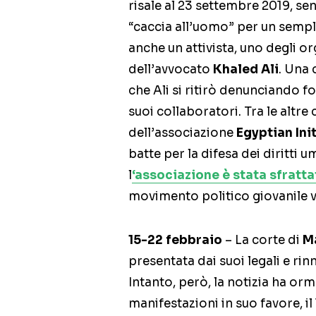
risale al 23 settembre 2019, se
“caccia all’uomo” per un sempl
anche un attivista, uno degli o
dell’avvocato
Khaled Ali
. Una
che Ali si ritirò denunciando for
suoi collaboratori. Tra le altr
dell’associazione
Egyptian Ini
batte per la difesa dei diritti 
l
‘associazione è stata sfratta
movimento politico giovanile v
15-22 febbraio
– La corte di
M
presentata dai suoi legali e rin
Intanto, però, la notizia ha orma
manifestazioni in suo favore, i