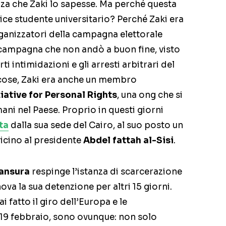
nza che Zaki lo sapesse. Ma perché questa
ice studente universitario? Perché Zaki era
rganizzatori della campagna elettorale
 campagna che non andò a buon fine, visto
ti intimidazioni e gli arresti arbitrari del
e cose, Zaki era anche un membro
tiative for Personal Rights
, una ong che si
umani nel Paese. Proprio in questi giorni
ta
dalla sua sede del Cairo, al suo posto un
icino al presidente
Abdel fattah al-Sisi
.
ansura
respinge l’istanza di scarcerazione
nova la sua detenzione per altri 15 giorni.
i fatto il giro dell’Europa e le
l 19 febbraio, sono ovunque: non solo