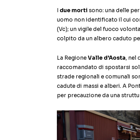
I
due morti
sono: una delle per
uomo non identificato il cui co
(Vc); un vigile del fuoco volon
colpito da un albero caduto per
La Regione
Valle d’Aosta
, nel
raccomandato di spostarsi sol
strade regionali e comunali son
cadute di massi e alberi. A Po
per precauzione da una struttur