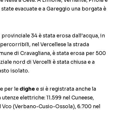
nte Nava a Ceva. A Limone, Vernante, Priola e
 state evacuate e a Gareggio una borgata è
 provinciale 34 è stata erosa dall’acqua, in
ercorribili, nel Vercellese la strada
comune di Cravagliana, è stata erosa per 500
iale nord di Vercelli è stata chiusa e a
sto isolato.
e per le
dighe
e si è registrata anche la
utenze elettriche: 11.599 nel Cuneese,
l Vco (Verbano-Cusio-Ossola), 6.700 nel