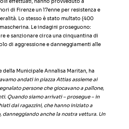
trolli effettuati, hanno provveduto a
ori di Firenze un 17enne per resistenza e
neralità. Lo stesso è stato multato (400
 mascherina. Le indagini proseguono:
care e sanzionare circa una cinquantina di
itolo di aggressione e danneggiamenti alle
 della Municipale Annalisa Maritan, ha
avamo andati in piazza Attias assieme ai
segnalato persone che giocavano a pallone,
i. Quando siamo arrivati – prosegue – in
ati dai ragazzini, che hanno iniziato a
o, danneggiando anche la nostra vettura. Un