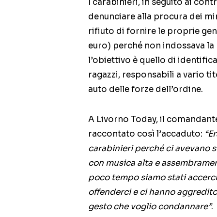
I carabinieri, in seguito ai con
denunciare alla procura dei min
rifiuto di fornire le proprie ge
euro) perché non indossava la
l’obiettivo è quello di identifi
ragazzi, responsabili a vario t
auto delle forze dell’ordine.
A Livorno Today, il comandante
raccontato così l’accaduto:
“Er
carabinieri perché ci avevano 
con musica alta e assembrament
poco tempo siamo stati accerchi
offenderci e ci hanno aggredit
gesto che voglio condannare”
.