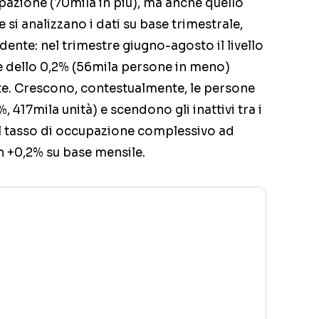
pazione (70mila in più), ma anche quello
Se si analizzano i dati su base trimestrale,
dente: nel trimestre giugno-agosto il livello
re dello 0,2% (56mila persone in meno)
te. Crescono, contestualmente, le persone
 417mila unità) e scendono gli inattivi tra i
. Il tasso di occupazione complessivo ad
n +0,2% su base mensile.