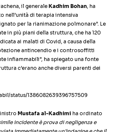
irachena, il generale
Kadhim Bohan
, ha
 nell’unità di terapia intensiva
signato per la rianimazione polmonare”. Le
 in più piani della struttura, che ha 120
icata ai malati di Covid, a causa della
tezione antincendio e i controsoffitti
nte infiammabili”, ha spiegato una fonte
truttura c’erano anche diversi parenti dei
nnabil/status/1386082639396757509
inistro
Mustafa al-Kadhimi
ha ordinato
imile incidente è prova di negligenza e
vviata immediatamente un’indagine e che il