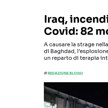
Iraq, incend
Covid: 82 m
A causare la strage nell
di Baghdad, l’esplosion
un reparto di terapia in
di
REDAZIONE BLOGO