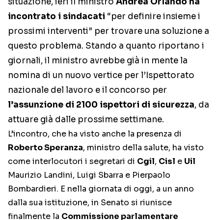
situazione, ieri il ministro
Andrea Orlando ha
incontrato i
sindacati
“per definire insieme i
prossimi interventi” per trovare una soluzione a
questo problema. Stando a quanto riportano i
giornali, il ministro avrebbe già in mente la
nomina di un nuovo vertice per l’Ispettorato
nazionale del lavoro e il concorso per
l’assunzione di 2100 ispettori di sicurezza
, da
attuare già dalle prossime settimane.
L’incontro, che ha visto anche la presenza di
Roberto Speranza
, ministro della salute, ha visto
come interlocutori i segretari di
Cgil
,
Cisl
e
Uil
Maurizio Landini, Luigi Sbarra e Pierpaolo
Bombardieri. E nella giornata di oggi, a un anno
dalla sua istituzione, in Senato si riunisce
finalmente la
Commissione parlamentare