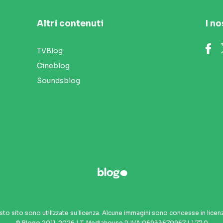
Altri contenuti
I no
TVBlog
Cineblog
Soundsblog
sto sito sono utilizzate su licenza. Alcune immagini sono concesse in licen
© Blogo 2011-2026 | T-Mediahouse P. IVA 06933670967 | 1.77.0