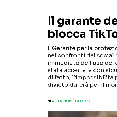
Il garante d
blocca TikT
Il Garante per la protez
nei confronti del social
immediato dell’uso dei da
stata accertata con sicur
di fatto, l’impossibilità 
divieto durerà per il mo
di
REDAZIONE BLOGO