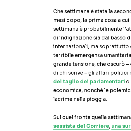
Che settimana è stata la second
mesi dopo, la prima cosa a cu
settimana è probabilmente l’at
di indignazione sia dal basso d
internazionali, ma soprattutto 
terribile emergenza umanitari
grande tensione, che oscurò 
di chi scrive – gli affari politic
del taglio dei parlamentari
o 
economica, nonché le polemich
lacrime nella pioggia.
Sul quel fronte quella settima
sessista del Corriere
,
una sur