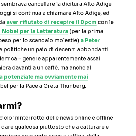
 sembrava cancellare la dicitura Alto Adige
d oggi si continua a chiamare Alto Adige, ed
 da
aver rifiutato di recepire il Dpcm
con le
l Nobel per la Letteratura
(per la prima
peso per lo scandalo molestie)
a Peter
ze politiche un paio di decenni abbondanti
olemica – genere apparentemente assai
iera davanti a un caffè, ma anche al
la potenziale ma ovviamente mai
el per la Pace a Greta Thunberg.
 armi?
iclo ininterrotto delle news online e offline
rdare qualcosa piuttosto che a catturare e