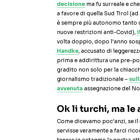
decisione
ma fu surreale e che
a favore di quella Sud Tirol (a
è sempre più autonomo tanto
nuove restrizioni anti-Covid),
i
volta doppio, dopo l’anno sos
Handke
, accusato di leggerez
prima e addirittura una pre-p
gradito non solo per la chiacch
giornalismo tradizionale –
sul
avvenuta
assegnazione del Nob
Ok li turchi, ma le
Come dicevamo poc’anzi, se il c
servisse veramente a farci rico