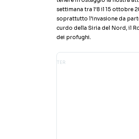
tenere in ostaggio la nostra at
settimana tra l’8 il 15 ottobr
soprattutto l’invasione da part
curdo della Siria del Nord, il R
dei profughi.