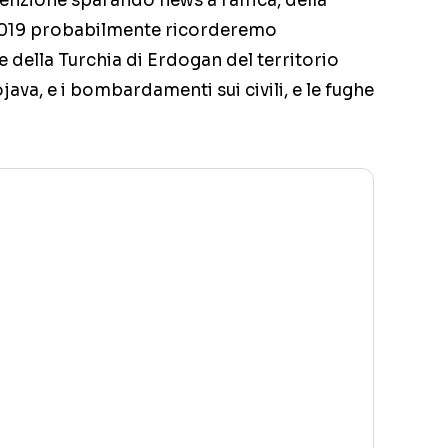
tenzione sparando news a raffica, della
e 2019 probabilmente ricorderemo
e della Turchia di Erdogan del territorio
ojava, e i bombardamenti sui civili, e le fughe