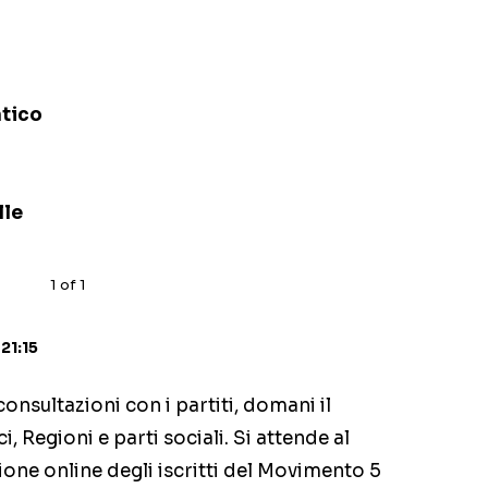
tico
lle
1
of
1
21:15
onsultazioni con i partiti, domani il
, Regioni e parti sociali. Si attende al
ione online degli iscritti del Movimento 5