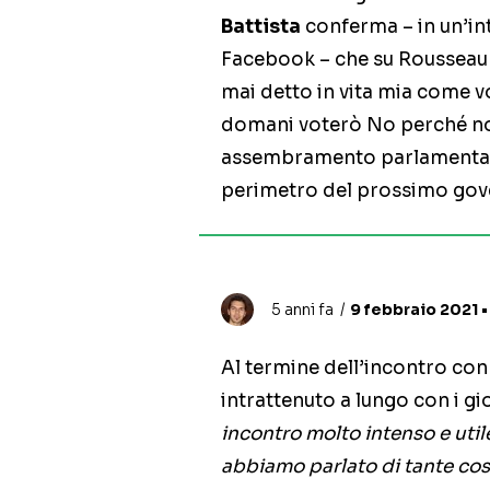
Battista
conferma – in un’in
Facebook – che su Rousseau vo
mai detto in vita mia come v
domani voterò No perché no
assembramento parlamentare
perimetro del prossimo gov
5 anni fa
9 febbraio 2021 •
Al termine dell’incontro co
intrattenuto a lungo con i gi
incontro molto intenso e util
abbiamo parlato di tante cose