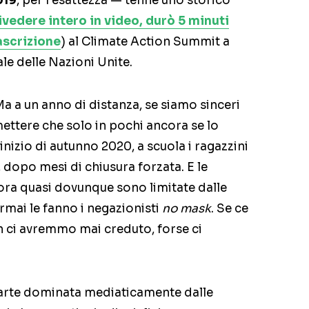
019
, per l’esattezza — tenne uno storico
rivedere intero in video, durò 5 minuti
ascrizione
) al Climate Action Summit a
e delle Nazioni Unite.
Ma a un anno di distanza, se siamo sinceri
ttere che solo in pochi ancora se lo
inizio di autunno 2020, a scuola i ragazzini
, dopo mesi di chiusura forzata. E le
 ora quasi dovunque sono limitate dalle
rmai le fanno i negazionisti
no mask
. Se ce
n ci avremmo mai creduto, forse ci
 parte dominata mediaticamente dalle