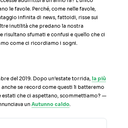
uccesse addirittura un anno fa? L’unico
o le favole. Perché, come nelle favole,
ggio infinita di news, fattoidi, risse sui
ltre inutilità che predano la nostra
e risultano sfumati e confusi e quello che ci
iamo come ci ricordiamo i sogni.
embre del 2019. Dopo un’estate torrida,
la più
 anche se record come questi li batteremo
 estati che ci aspettano, scommettiamo? —
annunciava un
Autunno caldo
.