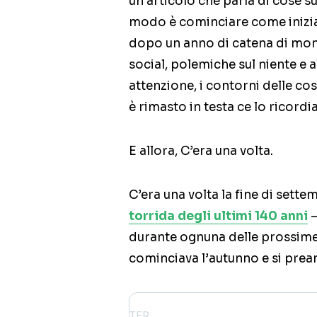
un articolo che parla di cose s
modo è cominciare come inizian
dopo un anno di catena di monta
social, polemiche sul niente e a
attenzione, i contorni delle cos
è rimasto in testa ce lo ricord
E allora, C’era una volta.
C’era una volta la fine di sett
torrida degli ultimi 140 anni
–
durante ognuna delle prossime
cominciava l’autunno e si pre