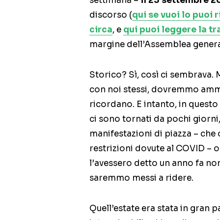
settimana –
il 23 settembre 2
discorso (
qui se vuoi lo puoi 
circa
, e
qui puoi leggere la tr
margine dell’Assemblea general
Storico? Sì, così ci sembrava. 
con noi stessi, dovremmo amme
ricordano. E intanto, in questo 
ci sono tornati da pochi giorni
manifestazioni di piazza – che
restrizioni dovute al COVID – o
l’avessero detto un anno fa no
saremmo messi a ridere.
Quell’estate era stata in gran