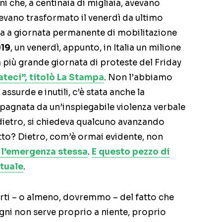
ni che, a centinaia di migliaia, avevano
vevano trasformato il venerdì da ultimo
na a giornata permanente di mobilitazione
019
, un venerdì, appunto, in Italia un milione
la più grande giornata di proteste del Friday
teci”, titolò La Stampa
. Non l’abbiamo
assurde e inutili, c’è stata anche la
agnata da un’inspiegabile violenza verbale
 dietro, si chiedeva qualcuno avanzando
tto? Dietro, com’è ormai evidente, non
 l’emergenza stessa
.
E questo pezzo di
tuale
.
orti – o almeno, dovremmo – del fatto che
ni non serve proprio a niente, proprio