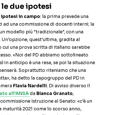
 le due ipotesi
ipotesi in campo
: la prima prevede una
i ad una commissione di docenti interni; la
n modello più “tradizionale”, con una
. Un’opzione, quest’ultima, gradita al
 cui una prova scritta di italiano sarebbe
tesso. «Noi del PD abbiamo sottolineato
 in anticipo è una resa, se poi la situazione
penserà. Soprattutto riteniamo che una
fatta», ha detto la capogruppo del PD in
Camera
Flavia Nardelli
. Di avviso diverso il
ato all’ANSA
da
Bianca Granato
,
ommissione Istruzione al Senato: «c’è un
la maturità 2021 come lo scorso anno,