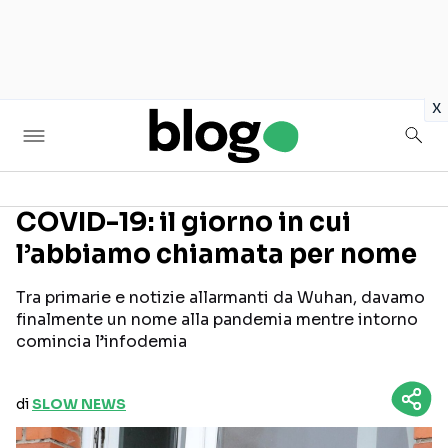
in
x
COVID-19: il giorno in cui
l’abbiamo chiamata per nome
Seguici sui social
Tra primarie e notizie allarmanti da Wuhan, davamo
finalmente un nome alla pandemia mentre intorno
comincia l’infodemia
di
SLOW NEWS