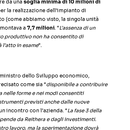
ire da una
soglia minima di 10 milioni di
er la realizzazione dell’impianto di
o (come abbiamo visto, la singola unità
mmontava a
7,7 milioni
. “
L’assenza di un
to produttivo non ha consentito di
à l’atto in esame
“.
l ministro dello Sviluppo economico,
recisato come sia “
disponibile a contribuire
a nelle forme e nei modi consentiti
 strumenti previsti anche dalle nuove
 un incontro con l’azienda. “
La fase 3 della
pende da Reithera e dagli investimenti.
stro lavoro, ma la sperimentazione dovrà