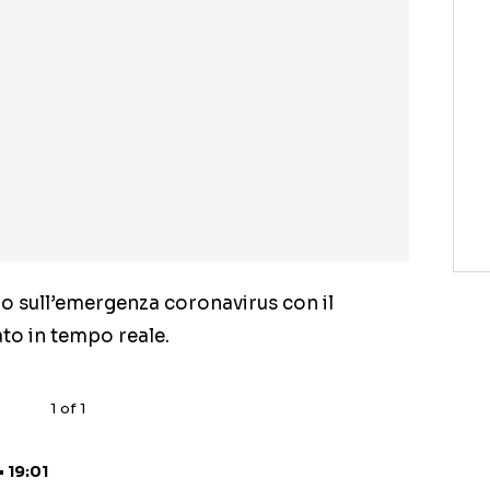
ndo sull’emergenza coronavirus con il
ato in tempo reale.
1
of
1
• 19:01