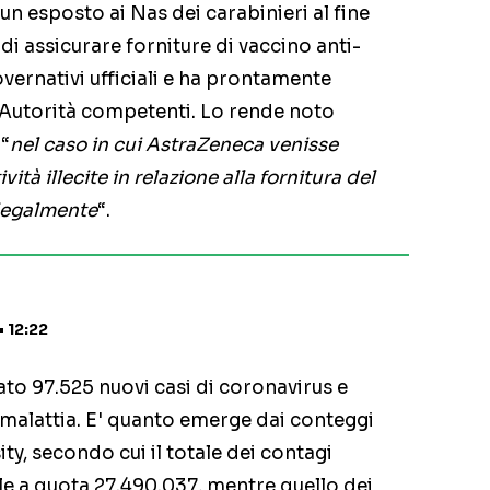
n esposto ai Nas dei carabinieri al fine
di assicurare forniture di vaccino anti-
overnativi ufficiali e ha prontamente
 Autorità competenti. Lo rende noto
 “
nel caso in cui AstraZeneca venisse
tà illecite in relazione alla fornitura del
 legalmente
“.
• 12:22
to 97.525 nuovi casi di coronavirus e
la malattia. E' quanto emerge dai conteggi
y, secondo cui il totale dei contagi
ale a quota 27.490.037, mentre quello dei