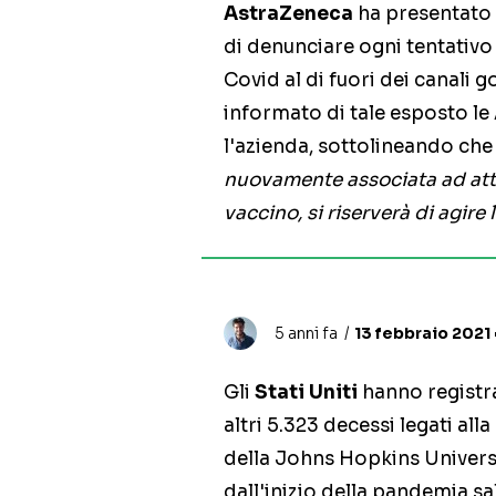
AstraZeneca
ha presentato u
di denunciare ogni tentativo 
Covid al di fuori dei canali g
informato di tale esposto le
l'azienda, sottolineando che
nuovamente associata ad attivi
vaccino, si riserverà di agire
5 anni fa
13 febbraio 2021 
Gli
Stati Uniti
hanno registra
altri 5.323 decessi legati al
della Johns Hopkins Universit
dall'inizio della pandemia s