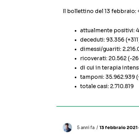
Il bollettino del 13 febbraio:
attualmente positivi: 
deceduti: 93.356 (+311
dimessi/guariti: 2.216
ricoverati: 20.562 (-2
di cui in terapia intens
tamponi: 35.962.939 
totale casi: 2.710.819
5 anni fa
13 febbraio 2021 •