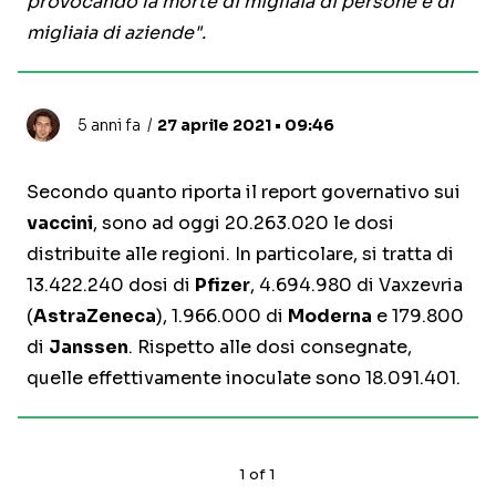
provocando la morte di migliaia di persone e di
migliaia di aziende".
5 anni fa
27 aprile 2021 • 09:46
Secondo quanto riporta il report governativo sui
vaccini
, sono ad oggi 20.263.020 le dosi
distribuite alle regioni. In particolare, si tratta di
13.422.240 dosi di
Pfizer
, 4.694.980 di Vaxzevria
(
AstraZeneca
), 1.966.000 di
Moderna
e 179.800
di
Janssen
. Rispetto alle dosi consegnate,
quelle effettivamente inoculate sono 18.091.401.
1
of
1