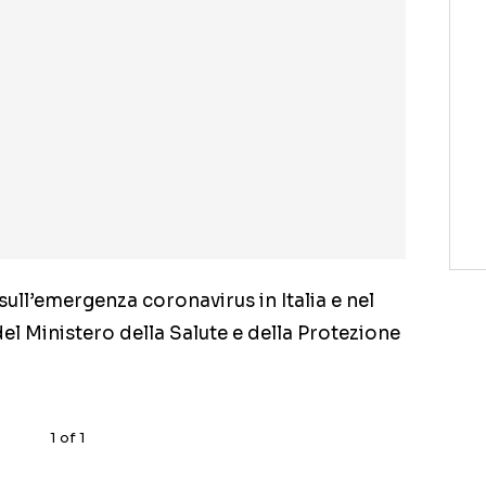
ull’emergenza coronavirus in Italia e nel
del Ministero della Salute e della Protezione
1
of
1