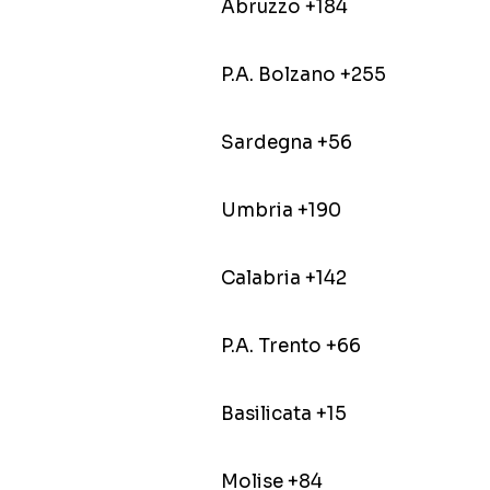
Abruzzo +184
P.A. Bolzano +255
Sardegna +56
Umbria +190
Calabria +142
P.A. Trento +66
Basilicata +15
Molise +84