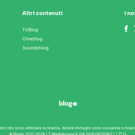
Altri contenuti
I no
TVBlog
Cineblog
Soundsblog
sto sito sono utilizzate su licenza. Alcune immagini sono concesse in licen
© Blogo 2011-2026 | T-Mediahouse P. IVA 06933670967 | 1.77.0