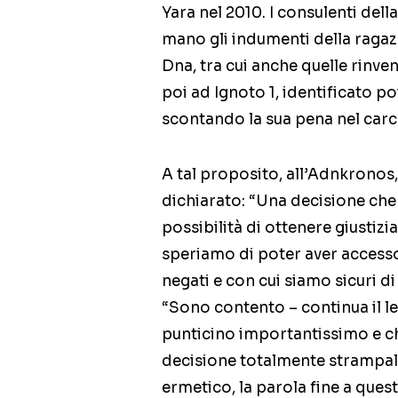
Yara nel 2010. I consulenti del
mano gli indumenti della ragazz
Dna, tra cui anche quelle rinvenu
poi ad Ignoto 1, identificato po
scontando la sua pena nel carce
A tal proposito, all’Adnkronos
dichiarato: “Una decisione che 
possibilità di ottenere giusti
speriamo di poter aver accesso
negati e con cui siamo sicuri d
“Sono contento – continua il l
punticino importantissimo e c
decisione totalmente strampala
ermetico, la parola fine a ques