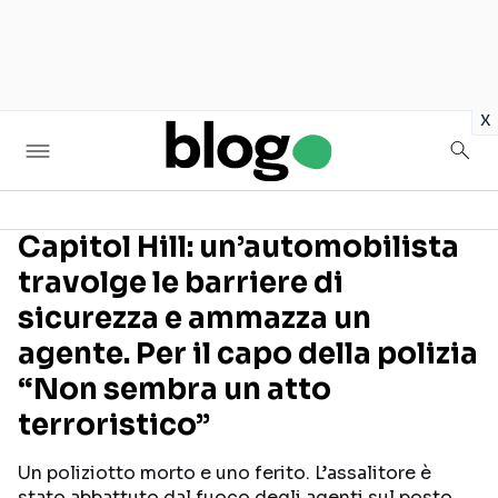
in
x
Capitol Hill: un’automobilista
travolge le barriere di
Seguici sui social
sicurezza e ammazza un
agente. Per il capo della polizia
“Non sembra un atto
terroristico”
Un poliziotto morto e uno ferito. L’assalitore è
stato abbattuto dal fuoco degli agenti sul posto.