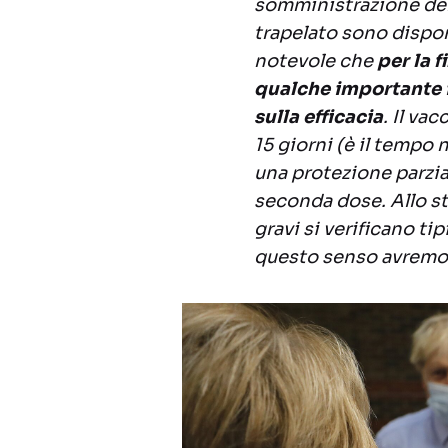
somministrazione del
trapelato sono dispon
notevole che
per la 
qualche importante i
sulla efficacia
. Il va
15 giorni (è il tempo
una protezione parzia
seconda dose. Allo ste
gravi si verificano t
questo senso avremo 