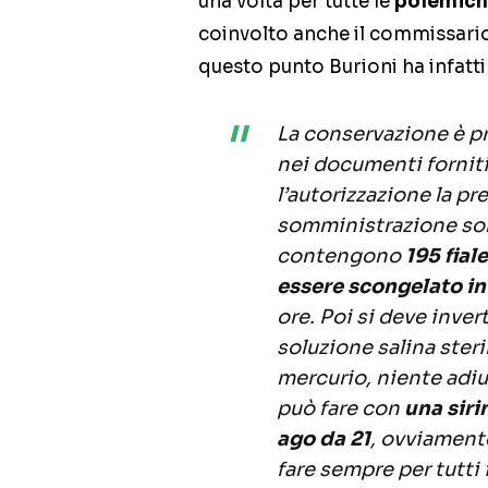
una volta per tutte le
polemiche
coinvolto anche il commissari
questo punto Burioni ha infatti 
La conservazione è pr
nei documenti forniti 
l’autorizzazione la pr
somministrazione son
contengono
195 fial
essere scongelato in 
ore. Poi si deve inverti
soluzione salina ster
mercurio, niente adiuv
può fare con
una siri
ago da 21
, ovviament
fare sempre per tutti 