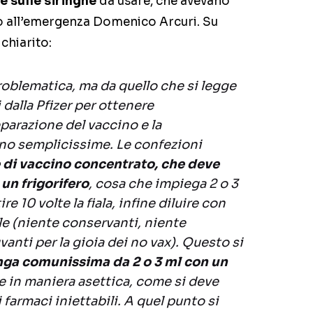
 sulle siringhe
da usare, che avevano
o all’emergenza Domenico Arcuri. Su
chiarito:
oblematica, ma da quello che si legge
dalla Pfizer per ottenere
eparazione del vaccino e la
o semplicissime. Le confezioni
e di vaccino concentrato, che deve
un frigorifero
, cosa che impiega 2 o 3
re 10 volte la fiala, infine diluire con
ile (niente conservanti, niente
anti per la gioia dei no vax). Questo si
nga comunissima da 2 o 3 ml con un
e in maniera asettica, come si deve
i farmaci iniettabili. A quel punto si