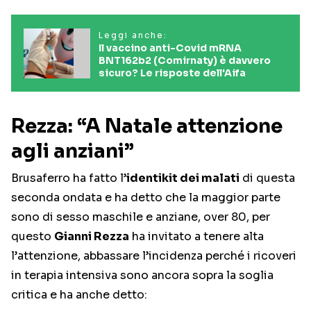
Leggi anche:
Il vaccino anti-Covid mRNA
BNT162b2 (Comirnaty) è davvero
sicuro? Le risposte dell'Aifa
Rezza: “A Natale attenzione
agli anziani”
Brusaferro ha fatto l’
identikit dei malati
di questa
seconda ondata e ha detto che la maggior parte
sono di sesso maschile e anziane, over 80, per
questo
Gianni Rezza
ha invitato a tenere alta
l’attenzione, abbassare l’incidenza perché i ricoveri
in terapia intensiva sono ancora sopra la soglia
critica e ha anche detto: