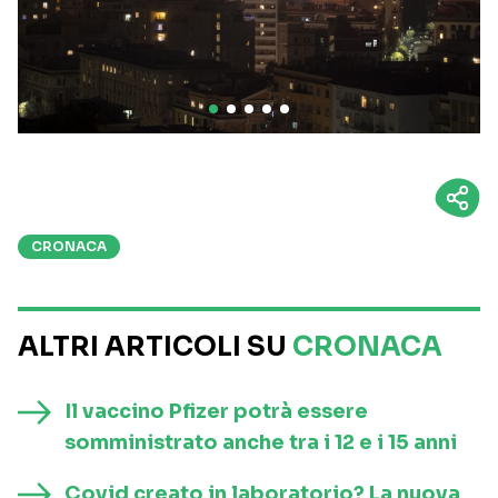
CRONACA
ALTRI ARTICOLI SU
CRONACA
Il vaccino Pfizer potrà essere
somministrato anche tra i 12 e i 15 anni
Covid creato in laboratorio? La nuova