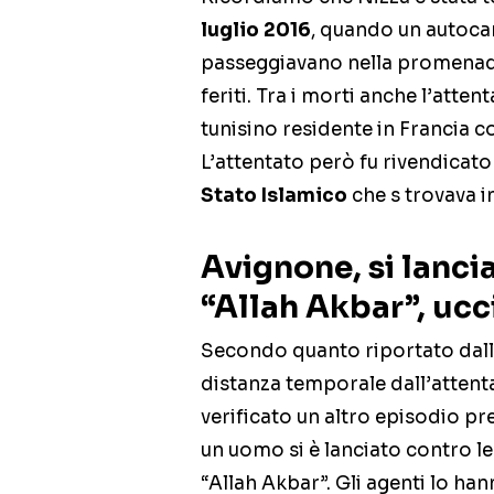
luglio 2016
, quando un autocar
passeggiavano nella promenade
feriti. Tra i morti anche l’att
tunisino residente in Francia c
L’attentato però fu rivendicat
Stato Islamico
che s trovava in
Avignone, si lanci
“Allah Akbar”, ucc
Secondo quanto riportato dall
distanza temporale dall’attentat
verificato un altro episodio p
un uomo si è lanciato contro le 
“Allah Akbar”. Gli agenti lo ha