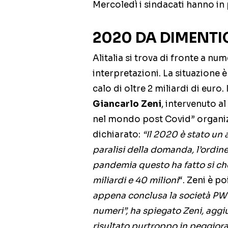
Mercoledì i sindacati hanno i
2020 DA DIMENTI
Alitalia si trova di fronte a nu
interpretazioni. La situazione è
calo di oltre 2 miliardi di euro
Giancarlo Zeni
, intervenuto a
nel mondo post Covid” organizz
dichiarato:
“Il 2020 è stato un
paralisi della domanda, l’ordine
pandemia questo ha fatto si che
miliardi e 40 milioni
“. Zeni è po
appena conclusa la società PWC 
numeri”, ha spiegato Zeni, aggi
risultato purtroppo in peggioram