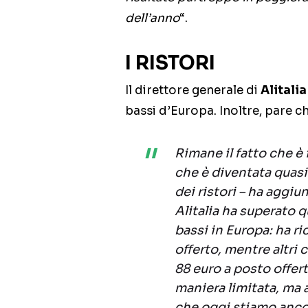
dell’anno
“.
I RISTORI
Il direttore generale di
Alitalia
bassi d’Europa. Inoltre, pare ch
Rimane il fatto che è
che è diventata quasi
dei ristori – ha aggi
Alitalia ha superato q
bassi in Europa: ha ri
offerto, mentre altri
88 euro a posto offer
maniera limitata, ma
che oggi stiamo anco