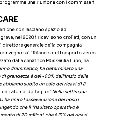
n programma una riunione con i commissari.
CARE
meri che non lasciano spazio ad
 grave, nel 2020 i ricavi sono crollati, con un
. Il direttore generale della compagnia
l convegno sul “Rilancio del trasporto aereo
ato dalla senatrice M5s Giulia Lupo, ha
 anno drammatico, ha determinato una
 di grandezza è del -90% dall’inizio della
 abbiamo subito un calo dei ricavi di 2
i entrato nel dettaglio: “
Nella settimana
ha finito l’asseverazione dei nostri
ungendo che il “risultato operativo è
ento di 20 milioni, che è l’1% dei ricavi