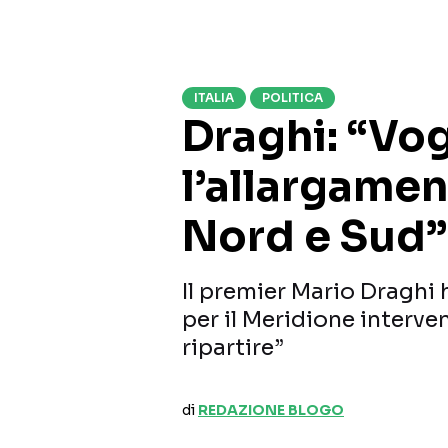
ITALIA
POLITICA
Draghi: “Vo
l’allargamen
Nord e Sud”
Il premier Mario Dragh
per il Meridione interv
ripartire”
di
REDAZIONE BLOGO