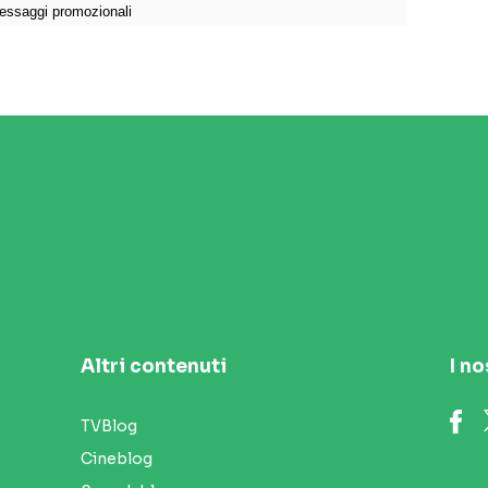
Altri contenuti
I no
TVBlog
Cineblog