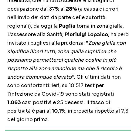
intensiva, che ha fatto scendere la soglia di
occupazione dal 37% al
28%
(a causa di errori
nell'invio dei dati da parte delle autorità
regionali), da oggi la
Puglia
torna in zona gialla.
L'assessore alla Sanità,
Pierluigi Lopalco
, ha però
invitato i pugliesi alla prudenza: “
Zona gialla non
significa liberi tutti, zona gialla significa che
possiamo permetterci qualche cosina in più
rispetto alla zona arancione ma che il rischio è
ancora comunque elevato
“. Gli ultimi dati non
sono confortanti: ieri, su 10.517 test per
l'infezione da Covid-19 sono stati registrati
1.063
casi positivi e 25 decessi. Il tasso di
positività è pari al
10,1
%, in crescita rispetto al 7,3
del giorno prima.