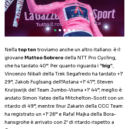
Nella
top ten
troviamo anche un altro italiano: è il
giovane
Matteo Sobrero
della NTT Pro Cycling,
che ha tardato 40”. Per quanto riguarda i
“big”
,
Vincenzo Nibali della Trek Segafredo ha tardato +1’
29”, Jakob Fuglsang dell’Astana +1’ 47”, Steven
Kruijswijk del Team Jumbo-Visma +1’ 44”, meglio è
andato Simon Yates della Mitchelton-Scott con un
ritardo di 49”, mentre Ilnur Zakarin della CCC Team
ha registrato un +1’ 26” e Rafal Majka della Bora-
hansgrohe è arrivato con 2’ di ritardo rispetto a