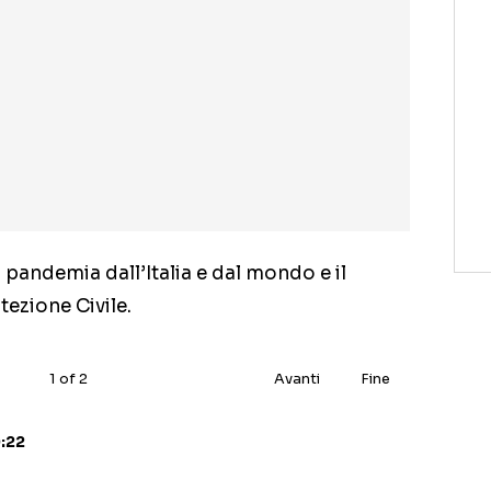
 pandemia dall’Italia e dal mondo e il
tezione Civile.
1
of
2
Avanti
Fine
9:22