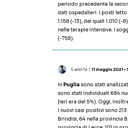
periodo precedente la secon
dati ospedalieri. I posti let
1.158 (-13), dei quali 1.010 (-
nelle terapie intensive. I so
(-758).
5 anni fa
11 maggio 2021 • 
In
Puglia
sono stati analizzat
sono stati individuati 684 nu
(ieri era del 5%). Oggi, inoltr
I nuovi casi positivi sono 213
Brindisi, 64 nella provincia B
provincia di Lecce, 101 in pro