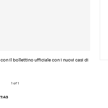
on il bollettino ufficiale con i nuovi casi di
1
of
1
17:43