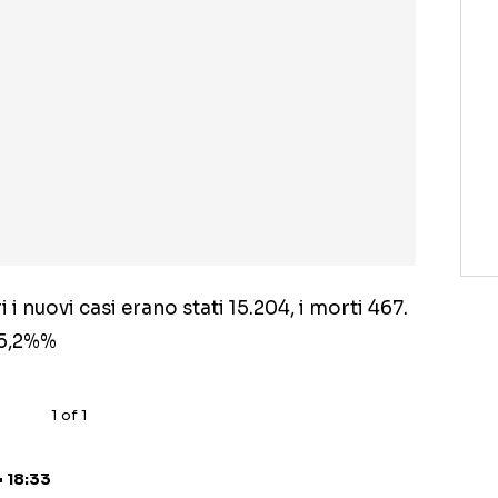
ri i nuovi casi erano stati 15.204, i morti 467.
l 5,2%%
1
of
1
• 18:33