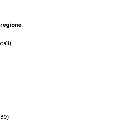
r regione
tali)
539)