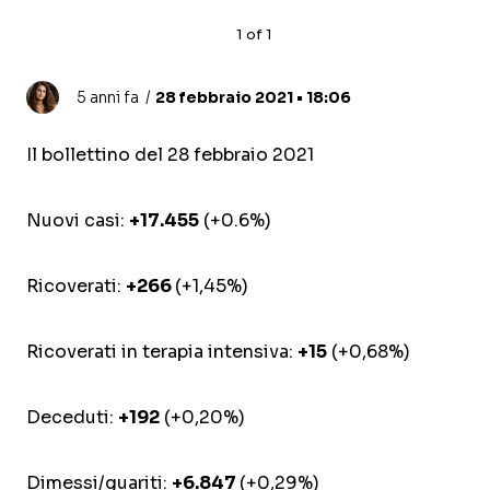
1
of
1
5 anni fa
28 febbraio 2021 • 18:06
Il bollettino del 28 febbraio 2021
Nuovi casi:
+17.455
(+0.6%)
Ricoverati:
+266
(+1,45%)
Ricoverati in terapia intensiva:
+15
(+0,68%)
Deceduti:
+192
(+0,20%)
Dimessi/guariti:
+6.847
(+0,29%)