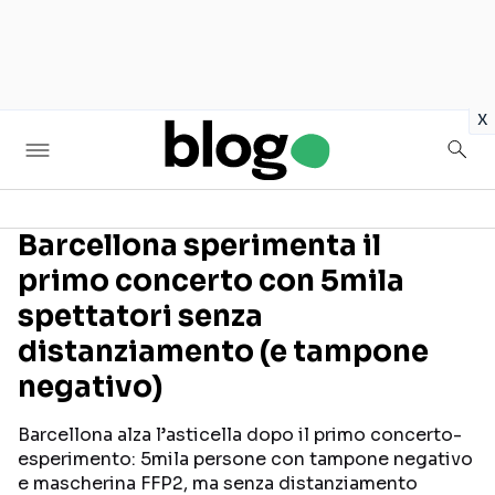
in
x
Barcellona sperimenta il
primo concerto con 5mila
Seguici sui social
spettatori senza
distanziamento (e tampone
negativo)
Barcellona alza l’asticella dopo il primo concerto-
esperimento: 5mila persone con tampone negativo
e mascherina FFP2, ma senza distanziamento