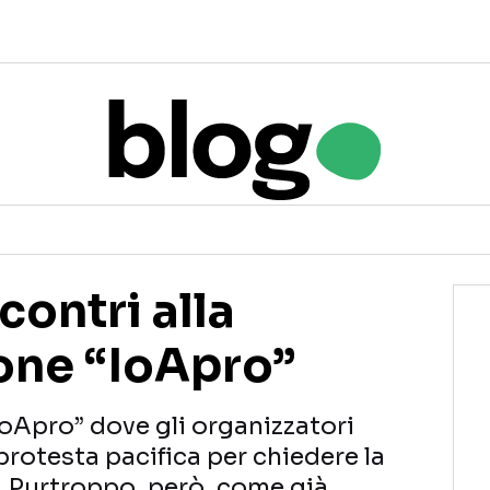
contri alla
one “IoApro”
IoApro” dove gli organizzatori
otesta pacifica per chiedere la
i. Purtroppo, però, come già