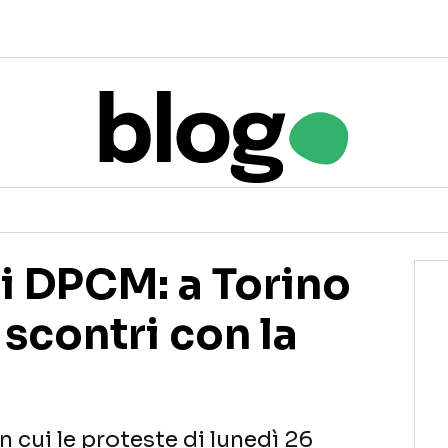
i DPCM: a Torino
scontri con la
in cui le proteste di lunedì 26