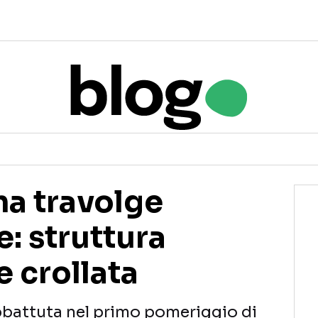
na travolge
e: struttura
 crollata
abbattuta nel primo pomeriggio di